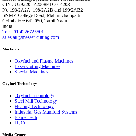
CIN : U29220TZ2008FTC014203
No.198/2A2A, 198/2A2B and 199/2AB2
SNMV College Road, Malumichampatti
Coimbatore 641 050, Tamil Nadu
India
Tel: +91 4226725501
sales.all@messer-cutting.com
Machines
Oxyfuel and Plasma Machines
Laser Cutting Machines
Special Machines
Oxyfuel Technology
Oxyfuel Technology
Steel Mill Technology
Heating Technology
Industrial Gas Manifold Systems
Flame Tech
HyCut
Media Center